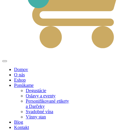
Domov
O nás
Eshop
Ponúkame
Degustácie
Oslavy a eventy
Personifikované etikety
a Darčeky
Svadobné vína
Vínny stan
Blog
Kontakt