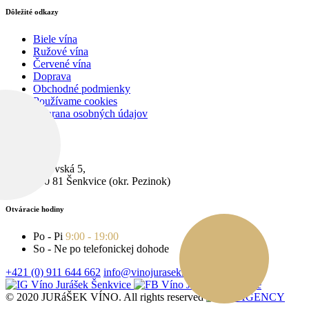
Dôležité odkazy
Biele vína
Ružové vína
Červené vína
Doprava
Obchodné podmienky
Používame cookies
Ochrana osobných údajov
Pobočka
Cerovská 5,
900 81 Šenkvice (okr. Pezinok)
Otváracie hodiny
Po - Pi
9:00 - 19:00
So - Ne po telefonickej dohode
+421 (0) 911 644 662
info@vinojurasek.sk
© 2020 JURáŠEK VÍNO. All rights reserved