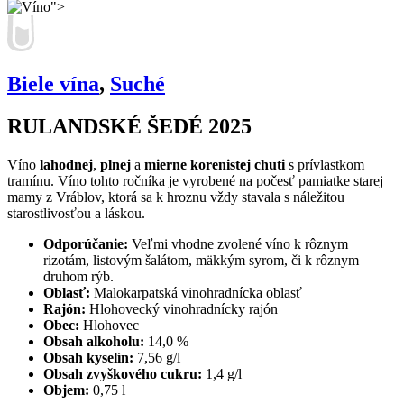
">
Biele vína
,
Suché
RULANDSKÉ ŠEDÉ 2025
Víno
lahodnej
,
plnej
a
mierne korenistej chuti
s prívlastkom
tramínu. Víno tohto ročníka je vyrobené na počesť pamiatke starej
mamy z Vráblov, ktorá sa k hroznu vždy stavala s náležitou
starostlivosťou a láskou.
Odporúčanie:
Veľmi vhodne zvolené víno k rôznym
rizotám, listovým šalátom, mäkkým syrom, či k rôznym
druhom rýb.
Oblasť:
Malokarpatská vinohradnícka oblasť
Rajón:
Hlohovecký vinohradnícky rajón
Obec:
Hlohovec
Obsah alkoholu:
14,0 %
Obsah kyselín:
7,56 g/l
Obsah zvyškového cukru:
1,4 g/l
Objem:
0,75 l