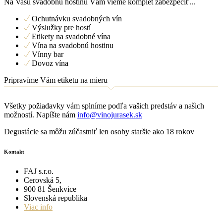
Na Vašu svadobnú hostinu Vám vieme komplet zabezpečiť...
Ochutnávku svadobných vín
Výslužky pre hostí
Etikety na svadobné vína
Vína na svadobnú hostinu
Vínny bar
Dovoz vína
Pripravíme Vám etiketu na mieru
Všetky požiadavky vám splníme podľa vašich predstáv a našich
možností. Napíšte nám
info@vinojurasek.sk
Degustácie sa môžu zúčastniť len osoby staršie ako 18 rokov
Kontakt
FAJ s.r.o.
Cerovská 5,
900 81 Šenkvice
Slovenská republika
Viac info