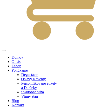
Domov
O nás
Eshop
Ponúkame
Degustácie
Oslavy a eventy
Personifikované etikety
a Darčeky
Svadobné vína
Vínny stan
Blog
Kontakt