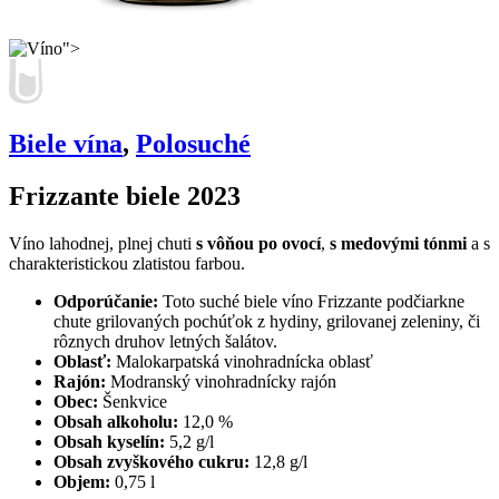
">
Biele vína
,
Polosuché
Frizzante biele 2023
Víno lahodnej, plnej chuti
s vôňou po ovocí
,
s medovými tónmi
a s
charakteristickou zlatistou farbou.
Odporúčanie:
Toto suché biele víno Frizzante podčiarkne
chute grilovaných pochúťok z hydiny, grilovanej zeleniny, či
rôznych druhov letných šalátov.
Oblasť:
Malokarpatská vinohradnícka oblasť
Rajón:
Modranský vinohradnícky rajón
Obec:
Šenkvice
Obsah alkoholu:
12,0 %
Obsah kyselín:
5,2 g/l
Obsah zvyškového cukru:
12,8 g/l
Objem:
0,75 l