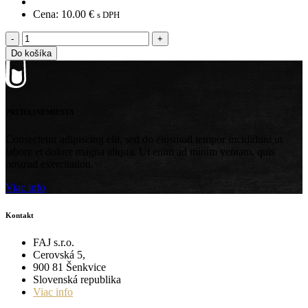
Cena:
10.00
€
s DPH
-
+
Do košíka
PREDAJNE
MIESTA
Consectetur adipiscing elit, sed do eiusmod tempor incididunt ut
labore et dolore magna aliqua. Ut enim ad minim veniam, quis
nostrud exercitation.
Viac info
Kontakt
FAJ s.r.o.
Cerovská 5,
900 81 Šenkvice
Slovenská republika
Viac info