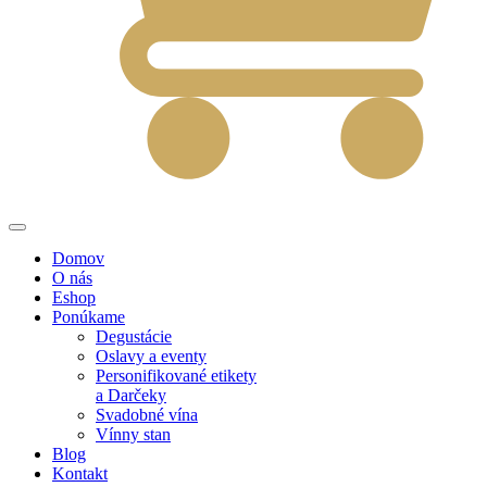
Domov
O nás
Eshop
Ponúkame
Degustácie
Oslavy a eventy
Personifikované etikety
a Darčeky
Svadobné vína
Vínny stan
Blog
Kontakt