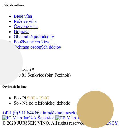
Dôležité odkazy
Biele vína
Ružové vína
Červené vína
Doprava
Obchodné podmienky
Používame cookies
Ochrana osobných údajov
Pobočka
Cerovská 5,
900 81 Šenkvice (okr. Pezinok)
Otváracie hodiny
Po - Pi
9:00 - 19:00
So - Ne po telefonickej dohode
+421 (0) 911 644 662
info@vinojurasek.sk
© 2020 JURáŠEK VÍNO. All rights reserved