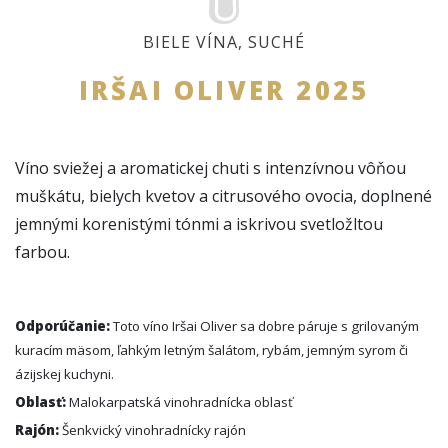
BIELE VÍNA
,
SUCHÉ
IRŠAI OLIVER 2025
Víno sviežej a aromatickej chuti s intenzívnou vôňou
muškátu, bielych kvetov a citrusového ovocia, doplnené
jemnými korenistými tónmi a iskrivou svetložltou
farbou.
Odporúčanie:
Toto víno Iršai Oliver sa dobre páruje s grilovaným
kuracím mäsom, ľahkým letným šalátom, rybám, jemným syrom či
ázijskej kuchyni.
Oblasť:
Malokarpatská vinohradnícka oblasť
Rajón:
Šenkvický vinohradnícky rajón