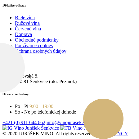
Dôležité odkazy
Biele vína
Ružové vína
Červené vína
Doprava
Obchodné podmienky
Používame cookies
Ochrana osobných údajov
Pobočka
Cerovská 5,
900 81 Šenkvice (okr. Pezinok)
Otváracie hodiny
Po - Pi
9:00 - 19:00
So - Ne po telefonickej dohode
+421 (0) 911 644 662
info@vinojurasek.sk
© 2020 JURáŠEK VÍNO. All rights reserved