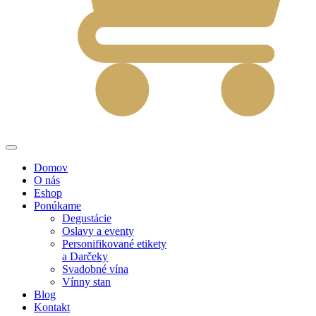
Domov
O nás
Eshop
Ponúkame
Degustácie
Oslavy a eventy
Personifikované etikety
a Darčeky
Svadobné vína
Vínny stan
Blog
Kontakt