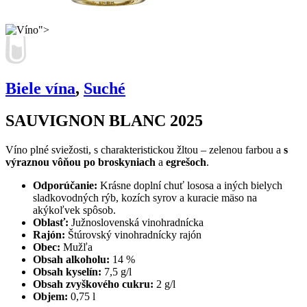
">
Biele vína
,
Suché
SAUVIGNON BLANC 2025
Víno plné sviežosti, s charakteristickou žltou – zelenou farbou a
s
výraznou vôňou po broskyniach
a
egrešoch
.
Odporúčanie:
Krásne doplní chuť lososa a iných bielych
sladkovodných rýb, kozích syrov a kuracie mäso na
akýkoľvek spôsob.
Oblasť:
Južnoslovenská vinohradnícka
Rajón:
Štúrovský vinohradnícky rajón
Obec:
Mužľa
Obsah alkoholu:
14 %
Obsah kyselín:
7,5 g/l
Obsah zvyškového cukru:
2 g/l
Objem:
0,75 l