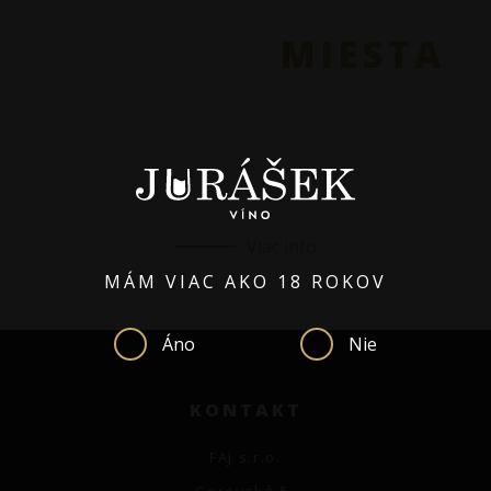
PREDAJNE
MIESTA
Consectetur adipiscing elit, sed do eiusmod tempor
incididunt ut labore et dolore magna aliqua. Ut enim ad
minim veniam, quis nostrud exercitation.
Viac info
MÁM VIAC AKO 18 ROKOV
Áno
Nie
KONTAKT
FAJ s.r.o.
Cerovská 5,