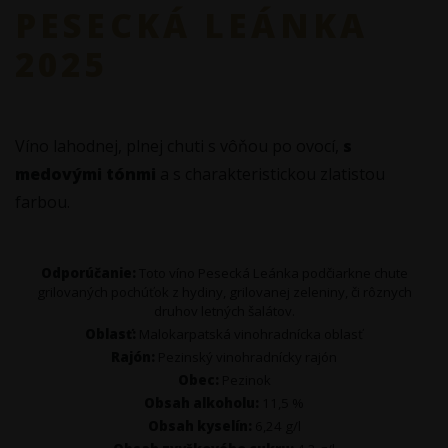
PESECKÁ LEÁNKA
2025
Víno lahodnej, plnej chuti s vôňou po ovocí,
s
medovými tónmi
a s charakteristickou zlatistou
farbou.
Odporúčanie:
Toto víno Pesecká Leánka podčiarkne chute
grilovaných pochúťok z hydiny, grilovanej zeleniny, či rôznych
druhov letných šalátov.
Oblasť:
Malokarpatská vinohradnícka oblasť
Rajón:
Pezinský vinohradnícky rajón
Obec:
Pezinok
Obsah alkoholu:
11,5 %
Obsah kyselín:
6,24 g/l