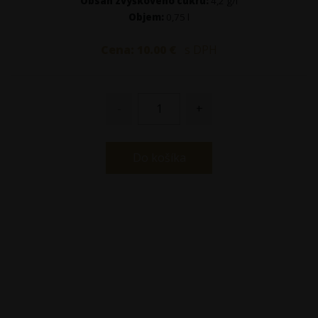
Obsah zvyškového cukru:
4,2 g/l
Objem:
0,75 l
Cena:
10.00
€
s DPH
-
+
Do košíka